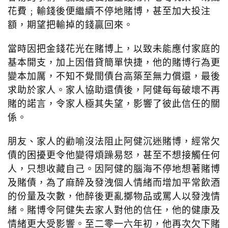
花費﹔輸錢後便繼續不停地賭博，甚至加大投注
額，期望把輸掉的錢贏回來。
當時因把金錢花光在賭博上，以致未能應付家庭的
基本開支，加上因借貸簡單快捷，他的賭博行為更
變本加厲，不知不覺間債台高築至無力償還，最後
求助於家人。家人協助還債後，阿健每每破壞不再
賭的諾言，令家人極其失望，影響了彼此信任的關
係。
朋友、家人的勸喻沒法阻止阿健沉迷賭博，經常欠
債的困擾更令他變得煩躁易怒，甚至不想接觸任何
人，只想收藏自己。因阿健的腦海不停地想著賭博
及賭債，為了麻醉及發洩個人情緒而增加平常飲酒
的份量及次數，他醉後更亂擲物品或罵人以發洩情
緒。賭博令阿健失去家人對他的信任，他的健康及
情緒更大受影響。至二零一六年初，他再次欠下賭