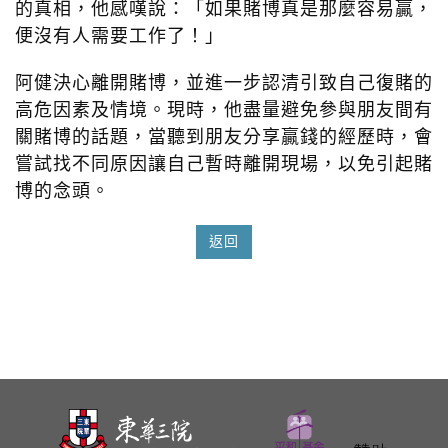
的真相，他感嘆說：「如果賭博真是那麼容易贏，
便沒有人需要工作了！」
阿健決心離開賭博，並進一步認清引致自己復賭的
高危因素及情境。現時，他盡量避免參與朋友間有
關賭博的話題，當聽到朋友分享贏錢的經歷時，會
嘗試找不同原因讓自己暫時離開現場，以免引起賭
博的念頭。
返回