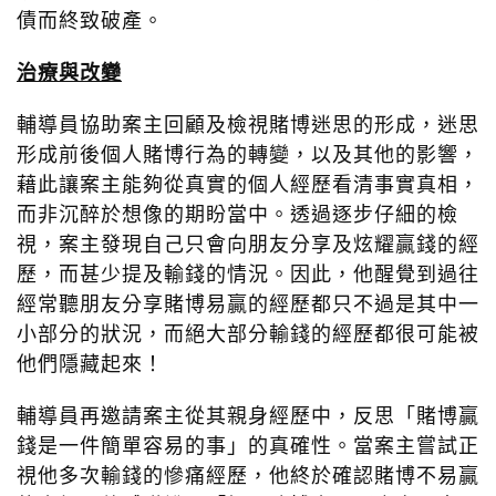
債而終致破產。
治療與改變
輔導員協助案主回顧及檢視賭博迷思的形成，迷思
形成前後個人賭博行為的轉變，以及其他的影響，
藉此讓案主能夠從真實的個人經歷看清事實真相，
而非沉醉於想像的期盼當中。透過逐步仔細的檢
視，案主發現自己只會向朋友分享及炫耀贏錢的經
歷，而甚少提及輸錢的情況。因此，他醒覺到過往
經常聽朋友分享賭博易贏的經歷都只不過是其中一
小部分的狀況，而絕大部分輸錢的經歷都很可能被
他們隱藏起來！
輔導員再邀請案主從其親身經歷中，反思「賭博贏
錢是一件簡單容易的事」的真確性。當案主嘗試正
視他多次輸錢的慘痛經歷，他終於確認賭博不易贏