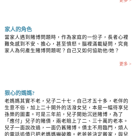
更多 >
家人的角色
當家人遇到賭博問題時，作為家庭的一份子，長者心裡
難免感到不安、擔心，甚至憤怒。腦裡滿載疑問，究竟
家人為何產生賭博問題呢？自己又如何協助他/她？
更多 >
狠心的媽媽?
老媽媽其實不老，兒子二十七，自己才五十多，老伴的
生意不俗，加上二十開外的活潑女兒，本是一幅待享兒
孫樂的圖畫。可是三年前，兒子開始沉迷賭博，為了
「應付」兒子的賭債，兩老賠上了二、三十萬的老本。
兒子一面說改過，一面仍舊賭博。債主不用臨門，煩人
的電話追債已把老媽媽嚇破膽。老爸爸決定搬家，與兒