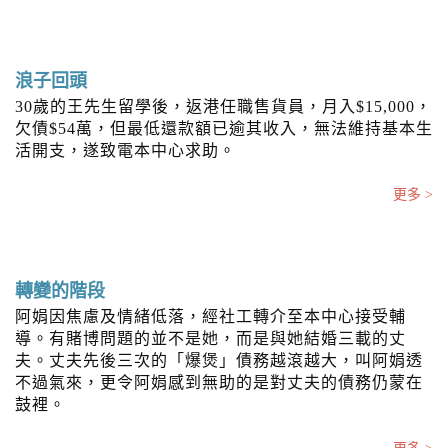
浪子回頭
30歲的王先生留學後，返港任職售貨員，月入$15,000，
欠債$54萬，但最低還款額已逾其收入，無法維持基本生
活開支，遂致電本中心求助。
更多 >
轉變的階段
阿娟因焦慮及情緒低落，經社工轉介至本中心接受輔
導。有賭博問題的並不是她，而是與她結婚三載的丈
夫。丈夫先後三次的「爆煲」債務越滾越大，叫阿娟透
不過氣來，更令阿娟感到無助的是對丈夫的債務仍蒙在
鼓裡。