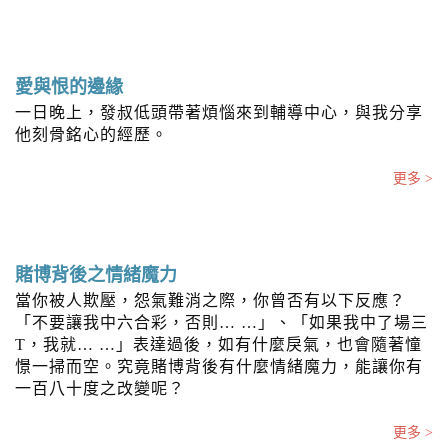
n
愛與恨的邊緣
一日晚上，發叔低頭帶著煩惱來到輔導中心，與我分享
他刻骨銘心的經歷。
更多 >
賭博背後之情緒魔力
當你被人欺壓，怨氣難消之際，你曾否有以下反應？
「不要讓我中六合彩，否則… …」、「如果我中了場三
T，我就… …」表達過後，如有什麼戾氣，也會隨著憧
憬一掃而空。究竟賭博背後有什麼情緒魔力，能讓你有
一百八十度之改變呢？
更多 >