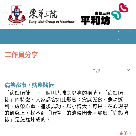
T
o
g
工作員分享
g
l
e
n
a
病態都市‧病態賭徒
v
「病態賭徒」，一個叫人嗤之以鼻的稱號。「病態賭
i
徒」的特徵，大家都會如此形容：貪威識食、急功近
g
利、虛榮心重、追求成功、以小博大。可是，在心理學
a
的研究上，找不到「賭性」的遺傳因素。那麼「病態賭
t
徒」是怎樣煉成的？
i
o
更多 >