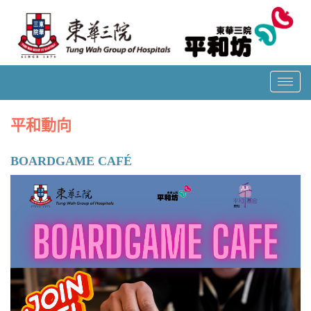
T
o
g
平和動向
g
l
BOARDGAME CAFÉ
e
n
a
v
i
g
a
t
i
o