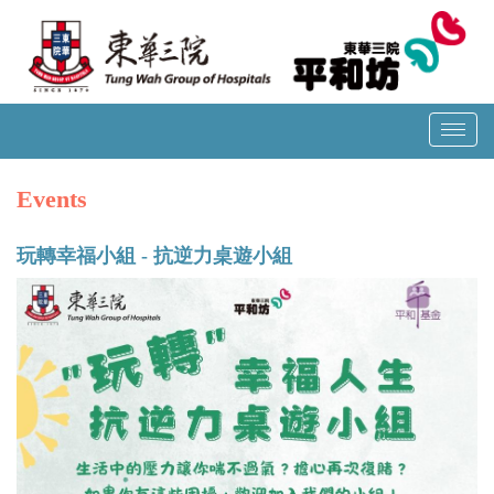
T
o
g
Events
g
l
玩轉幸福小組 - 抗逆力桌遊小組
e
n
a
v
i
g
a
t
i
o