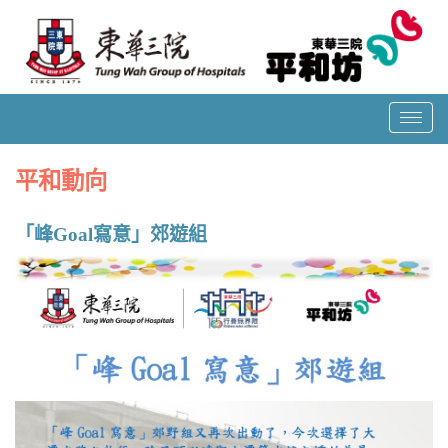
T
o
g
平和動向
g
l
「峰Goal寫意」郊遊組
e
n
a
v
i
g
a
t
i