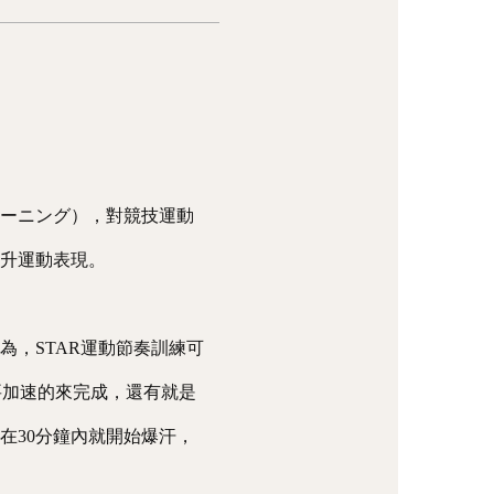
レーニング），對競技運動
提升運動表現。
為，STAR運動節奏訓練可
要加速的來完成，還有就是
在30分鐘內就開始爆汗，