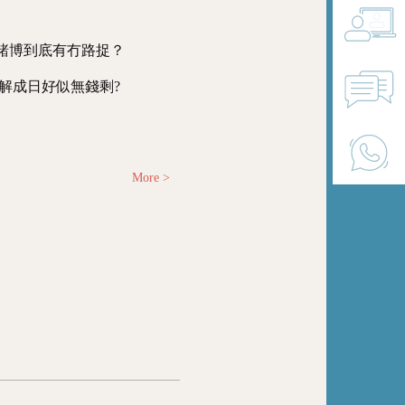
 賭博到底有冇路捉？
解成日好似無錢剩?
More >