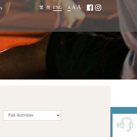
A
A
Us
繁
简
ENG
A