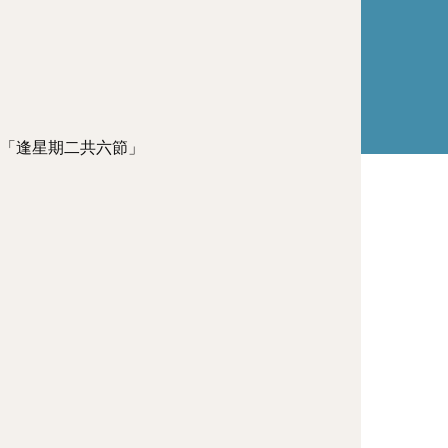
3日「逢星期二共六節」
）