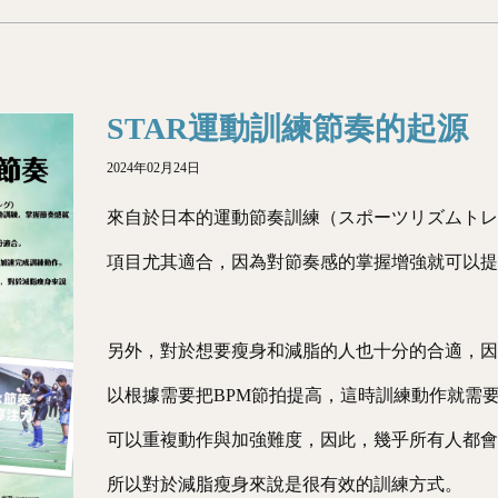
STAR運動訓練節奏的起源
2024年02月24日
來自於日本的運動節奏訓練（スポーツリズムト
項目尤其適合，因為對節奏感的掌握增強就可以
另外，對於想要瘦身和減脂的人也十分的合適，因
以根據需要把BPM節拍提高，這時訓練動作就需
可以重複動作與加強難度，因此，幾乎所有人都會
所以對於減脂瘦身來說是很有效的訓練方式。