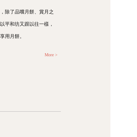
子，除了品嚐月餅、賞月之
所以平和坊又跟以往一樣，
、享用月餅。
More >