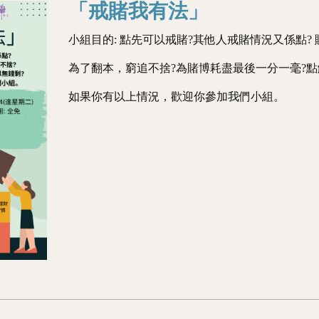
「戒賭我有法」
小組目的: 點先可以戒賭?其他人戒賭情況又係點?
為了翻本，窮追不捨?為賭博耗盡最後一分一毫?點
如果你有以上情況，歡迎你參加我們小組。