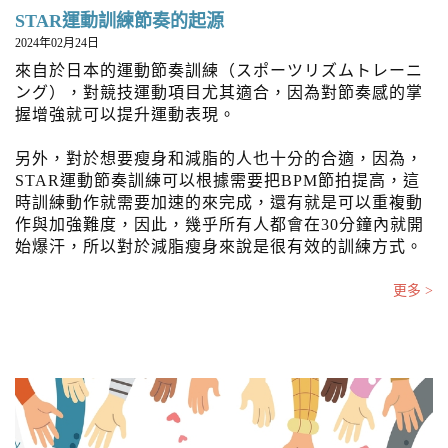
STAR運動訓練節奏的起源
2024年02月24日
來自於日本的運動節奏訓練（スポーツリズムトレーニ
ング），對競技運動項目尤其適合，因為對節奏感的掌
握增強就可以提升運動表現。
另外，對於想要瘦身和減脂的人也十分的合適，因為，
STAR運動節奏訓練可以根據需要把BPM節拍提高，這
時訓練動作就需要加速的來完成，還有就是可以重複動
作與加強難度，因此，幾乎所有人都會在30分鐘內就開
始爆汗，所以對於減脂瘦身來說是很有效的訓練方式。
更多 >