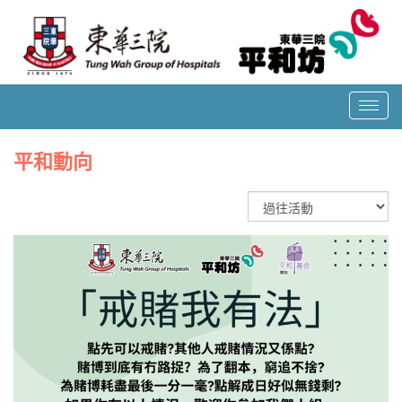
T
o
g
平和動向
g
l
e
n
a
v
i
g
a
t
i
o