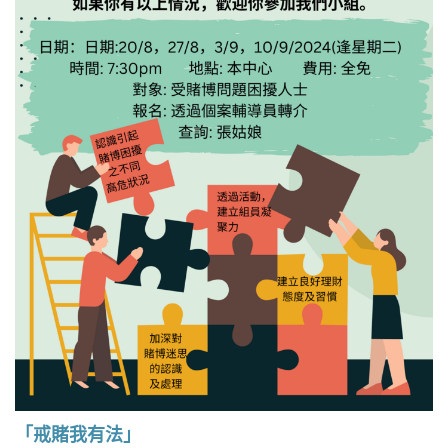
n
「戒賭我有法」