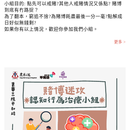
小組目的: 點先可以戒賭?其他人戒賭情況又係點? 賭博
到底有冇路捉？
為了翻本，窮追不捨?為賭博耗盡最後一分一毫?點解成
日好似無錢剩?
如果你有以上情況，歡迎你參加我們小組。
更多 >