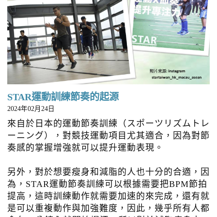
STAR運動訓練節奏的起源
2024年02月24日
來自於日本的運動節奏訓練（スポーツリズムトレ
ーニング），對競技運動項目尤其適合，因為對節
奏感的掌握增強就可以提升運動表現。
另外，對於想要瘦身和減脂的人也十分的合適，因
為，STAR運動節奏訓練可以根據需要把BPM節拍
提高，這時訓練動作就需要加速的來完成，還有就
是可以重複動作與加強難度，因此，幾乎所有人都