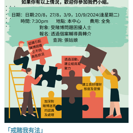
o
n
「戒賭我有法」