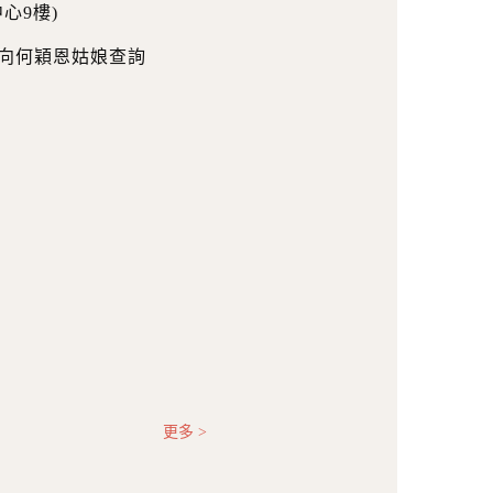
心9樓)
21向何穎恩姑娘查詢
更多 >