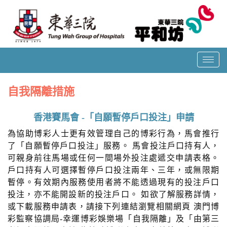
T
o
g
自我隔離措施
g
l
香港賽馬會 -「自願暫停戶口投注」申請
e
n
為協助博彩人士更有效管理自己的博彩行為，馬會推行
a
了「自願暫停戶口投注」服務。 馬會投注戶口持有人，
v
可親身前往馬場或任何一間場外投注處遞交申請表格。
i
戶口持有人可選擇暫停戶口投注兩年、三年，或無限期
g
暫停。有效期內服務使用者將不能透過現有的投注戶口
a
投注，亦不能開設新的投注戶口。 如欲了解服務詳情，
t
或下載服務申請表，請接下列連結瀏覽相關網頁 澳門博
i
o
彩監察協調局-幸運博彩娛樂場「自我隔離」及「由第三