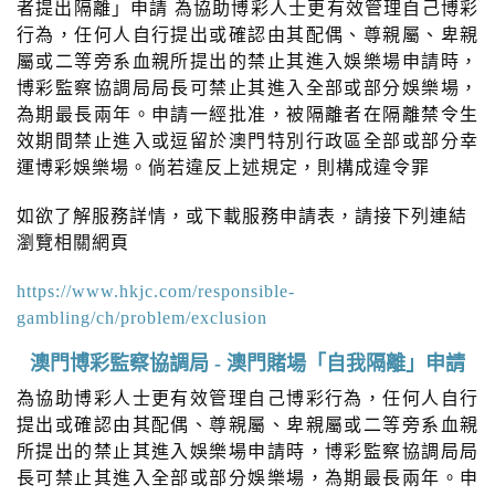
n
者提出隔離」申請 為協助博彩人士更有效管理自己博彩
行為，任何人自行提出或確認由其配偶、尊親屬、卑親
屬或二等旁系血親所提出的禁止其進入娛樂場申請時，
博彩監察協調局局長可禁止其進入全部或部分娛樂場，
為期最長兩年。申請一經批准，被隔離者在隔離禁令生
效期間禁止進入或逗留於澳門特別行政區全部或部分幸
運博彩娛樂場。倘若違反上述規定，則構成違令罪
如欲了解服務詳情，或下載服務申請表，請接下列連結
瀏覽相關網頁
https://www.hkjc.com/responsible-
gambling/ch/problem/exclusion
澳門博彩監察協調局 - 澳門賭場「自我隔離」申請
為協助博彩人士更有效管理自己博彩行為，任何人自行
提出或確認由其配偶、尊親屬、卑親屬或二等旁系血親
所提出的禁止其進入娛樂場申請時，博彩監察協調局局
長可禁止其進入全部或部分娛樂場，為期最長兩年。申