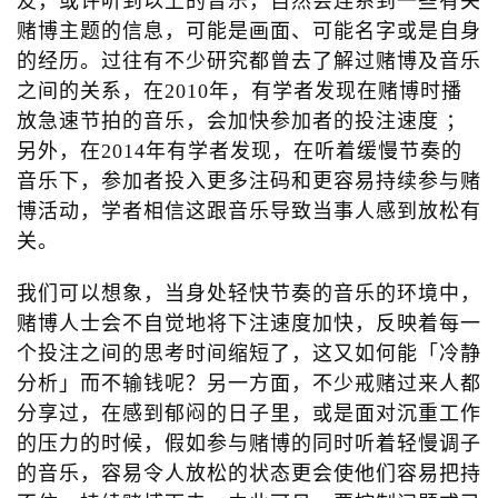
友，或许听到以上的音乐，自然会连系到一些有关
赌博主题的信息，可能是画面、可能名字或是自身
的经历。过往有不少研究都曾去了解过赌博及音乐
之间的关系，在2010年，有学者发现在赌博时播
放急速节拍的音乐，会加快参加者的投注速度 ；
另外，在2014年有学者发现，在听着缓慢节奏的
音乐下，参加者投入更多注码和更容易持续参与赌
博活动，学者相信这跟音乐导致当事人感到放松有
关。
我们可以想象，当身处轻快节奏的音乐的环境中，
赌博人士会不自觉地将下注速度加快，反映着每一
个投注之间的思考时间缩短了，这又如何能「冷静
分析」而不输钱呢？另一方面，不少戒赌过来人都
分享过，在感到郁闷的日子里，或是面对沉重工作
的压力的时候，假如参与赌博的同时听着轻慢调子
的音乐，容易令人放松的状态更会使他们容易把持