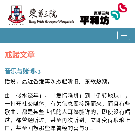
T
o
g
戒赌文章
g
l
音乐与赌博v3
e
话说，最近香港再次掀起听旧广东歌热潮。
n
a
由「似水流年」、「爱情陷阱」到「倒转地球」，
v
一打开社交媒体，有关信息便接踵而来，而且有些
i
歌曲，都是某些世代的人耳熟能详的，即使没有唱
g
a
过，都曾经听过，甚至再次听到，立即变得琅琅上
t
口，甚至回想那些年曾经的喜与乐。
i