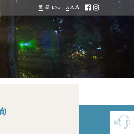
A
A
繁
简
ENG
A
詢