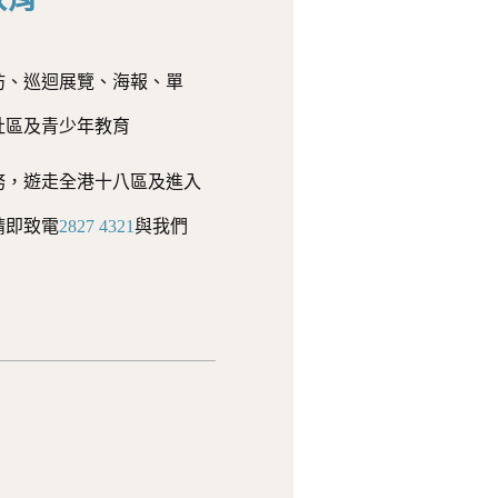
坊、巡迴展覽、海報、單
社區及青少年教育
務，遊走全港十八區及進入
請即致電
2827 4321
與我們