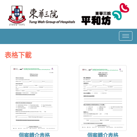
T
o
g
表格下載
g
l
e
n
a
v
i
g
a
t
i
o
個案轉介表格
個案轉介表格