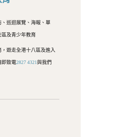
坊、巡迴展覽、海報、單
社區及青少年教育
務，遊走全港十八區及進入
請即致電
2827 4321
與我們