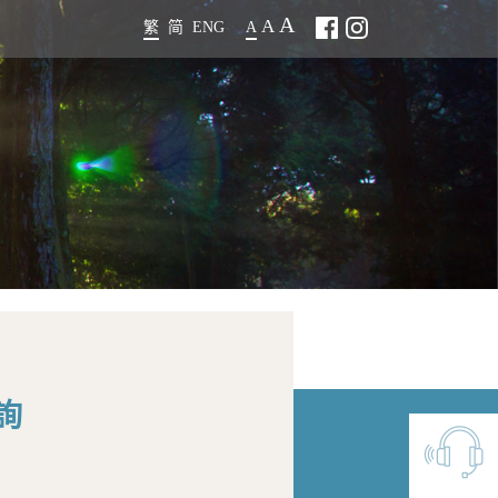
A
A
繁
简
ENG
A
詢