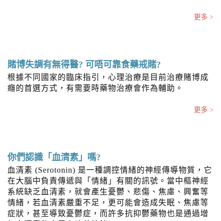
n
更多 >
賭博失調有無得醫? 可唔可靠食藥戒賭?
根據不同國家的臨床指引，心理治療是目前治療賭博成
癮的首選方式，有需要時藥物治療會作為輔助。
更多 >
你們認識「血清素」嗎?
血清素 (Serotonin) 是一種調控情緒的神經傳導物質，它
在大腦中負責傳遞與「情緒」有關的訊號。當中樞神經
系統缺乏血清素，就會產生憂鬱、悲傷、焦慮、興奮等
情緒，若血清素嚴重不足，更可能會造成失眠、焦慮等
症狀，甚至導致憂鬱症，而許多抗抑鬱藥物也是通過增