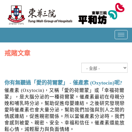
T
o
g
戒賭文章
g
l
e
n
a
你有無聽過「愛的荷爾蒙」 - 催產素 (Oxytocin)呢?
v
催產素 (Oxytocin)，又稱「愛的荷爾蒙」或「幸福荷爾
i
蒙」，是大腦分泌的一種荷爾蒙。催產素最初在母親分
g
娩和哺乳時分泌，幫助促進母嬰連結。之後研究發現戀
a
愛時催產素也會大量分泌，幫助我們加強與別人之間的
t
情感連結，促進親密關係。所以當催產素分泌時，我們
i
會感到被愛、親密、安全、幸福和信任。催產素還能放
o
鬆心情，減輕壓力與負面情緒。