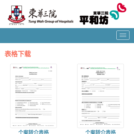
T
o
g
表格下载
g
l
e
n
a
v
i
g
a
t
i
o
个案转介表格
个案转介表格