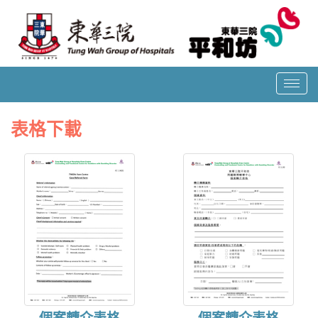
T
o
g
表格下載
g
l
e
n
a
v
i
g
a
t
i