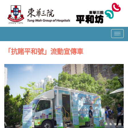
T
o
g
「抗賭平和號」流動宣傳車
g
l
e
n
a
v
i
g
a
t
i