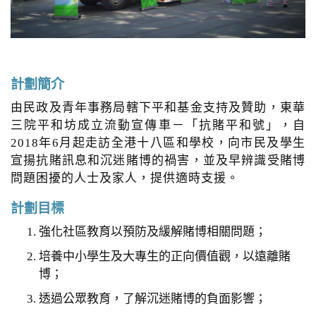
o
n
計劃簡介
由民政及青年事務局轄下平和基金支持及贊助，東華
三院平和坊成立流動宣傳車－「抗賭平和號」，自
2018年6月起走訪全港十八區和學校，向市民及學生
宣揚抗賭訊息和沉迷賭博的禍害，並及早辨識受賭博
問題困擾的人士及家人，提供適時支援。
計劃目標
強化社區教育以預防及緩解賭博相關問題；
培養中小學生及大專生的正向價值觀，以遠離賭
博；
透過公眾教育，了解沉迷賭博的負面影響；