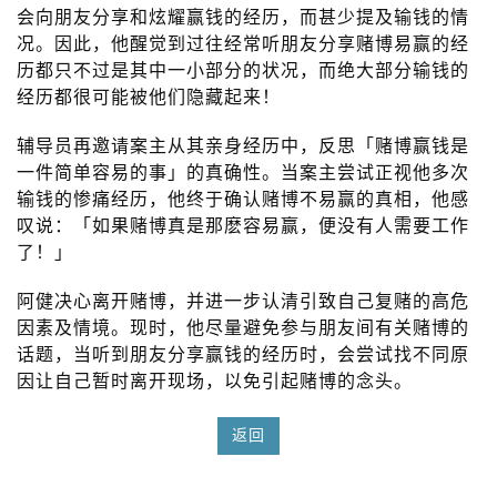
会向朋友分享和炫耀赢钱的经历，而甚少提及输钱的情
况。因此，他醒觉到过往经常听朋友分享赌博易赢的经
历都只不过是其中一小部分的状况，而绝大部分输钱的
经历都很可能被他们隐藏起来！
辅导员再邀请案主从其亲身经历中，反思「赌博赢钱是
一件简单容易的事」的真确性。当案主尝试正视他多次
输钱的惨痛经历，他终于确认赌博不易赢的真相，他感
叹说：「如果赌博真是那麽容易赢，便没有人需要工作
了！」
阿健决心离开赌博，并进一步认清引致自己复赌的高危
因素及情境。现时，他尽量避免参与朋友间有关赌博的
话题，当听到朋友分享赢钱的经历时，会尝试找不同原
因让自己暂时离开现场，以免引起赌博的念头。
返回