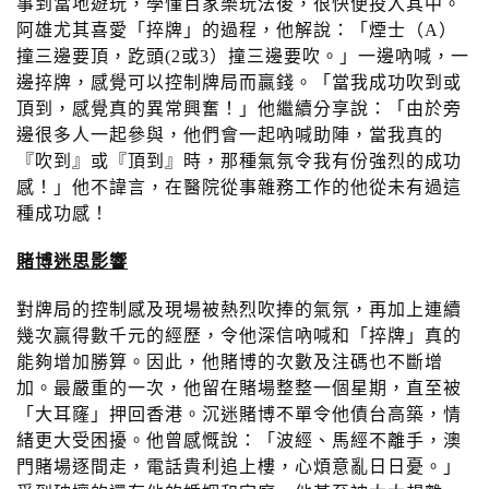
事到當地遊玩，學懂百家樂玩法後，很快便投入其中。
n
阿雄尤其喜愛「捽牌」的過程，他解說：「煙士（A）
撞三邊要頂，趷頭(2或3）撞三邊要吹。」一邊吶喊，一
邊捽牌，感覺可以控制牌局而贏錢。「當我成功吹到或
頂到，感覺真的異常興奮！」他繼續分享說：「由於旁
邊很多人一起參與，他們會一起吶喊助陣，當我真的
『吹到』或『頂到』時，那種氣氛令我有份強烈的成功
感！」他不諱言，在醫院從事雜務工作的他從未有過這
種成功感！
賭博
迷思
影響
對牌局的控制感及現場被熱烈吹捧的氣氛，再加上連續
幾次贏得數千元的經歷，令他深信吶喊和「捽牌」真的
能夠增加勝算。因此，他賭博的次數及注碼也不斷增
加。最嚴重的一次，他留在賭場整整一個星期，直至被
「大耳窿」押回香港。沉迷賭博不單令他債台高築，情
緒更大受困擾。他曾感慨說：「波經、馬經不離手，澳
門賭場逐間走，電話貴利追上樓，心煩意亂日日憂。」