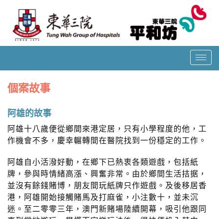
T
o
g
個案故事
g
l
阿雄的故事
e
n
阿雄十八歲便從鄉間來港定居，只有小學程度的他，工
a
作機會不多，慶幸輾轉間在醫院找到一份穩定的工作。
v
i
阿雄自小活潑好動，在鄉下已熱衷各類遊戲，包括紙
g
牌，參與時情緒高漲、興奮非常。由於鄉間生活拮据，
a
並沒有餘錢賭博，朋友間玩紙牌只作遊戲。及後移居香
t
港，阿雄開始接觸賭馬及打麻雀，小注數十，並未沉
i
迷。至二零零三年，澳門新賭場陸續開幕，吸引他跟同
o