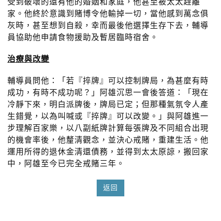
受到破壞的還有他的婚姻和家庭，他甚至被太太趕離
家。他終於意識到賭博令他輸掉一切，當他感到萬念俱
灰時，甚至想到自殺，幸而最後他選擇生存下去，輔導
員協助他申請食物援助及暫居臨時宿舍。
治療與改變
輔導員問他：「若『捽牌』可以控制牌局，為甚麼有時
成功，有時不成功呢？」阿雄沉思一會後答道：「現在
冷靜下來，明白派牌後，牌局已定；但那種氣氛令人產
生錯覺，以為叫喊或『捽牌』可以改變。」與阿雄進一
步理解百家樂，以八副紙牌計算每張牌及不同組合出現
的機會率後，他釐清觀念，並決心戒賭，重建生活。他
運用所得的退休金清還債務，並得到太太原諒，搬回家
中，阿雄至今已完全戒賭三年。
返回