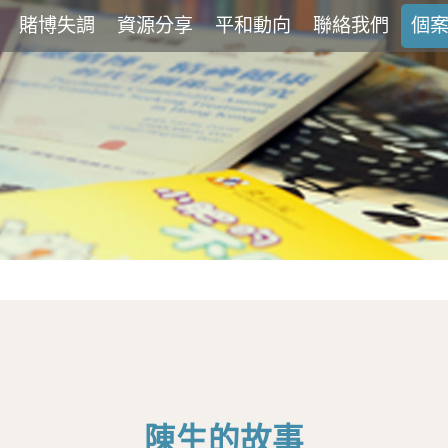
賭博失調
資源分享
平和動向
聯絡我們
個
陳生的故事