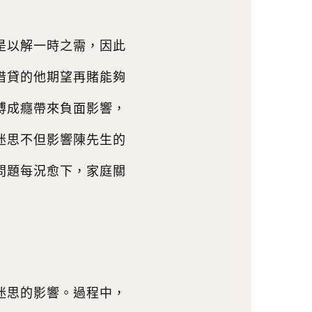
是以解一時之需，因此
借貸的他期望再賭能夠
博成癮帶來負面影響，
迷思不但影響陳先生的
問題每況愈下，家庭關
迷思的影響。過程中，