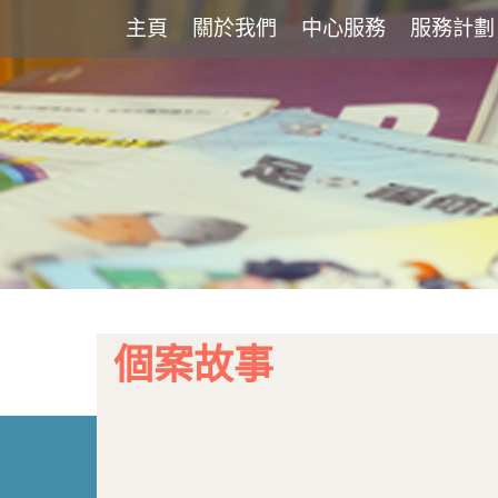
主頁
關於我們
中心服務
服務計劃
個案故事