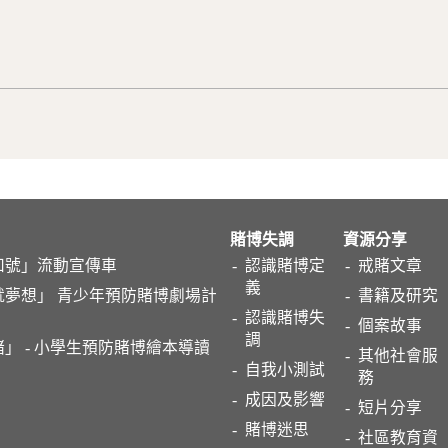
賭博失調
資源分享
和號」流動宣傳車
認識賭博定
戒賭文章
義
就夢想」 青少年預防賭博劇場計
書籍及研究
認識賭博失
個案故事
調
」 - 小學生預防賭博繪本導讀
其他社會服
自我小測試
務
成因及影響
短片分享
賭博迷思
社區教育資