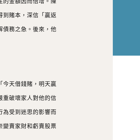
注的金額因而倍增。陳
得到賭本，深信「贏返
解債務之急。後來，他
「今天借錢賭，明天贏
嚴重破壞家人對他的信
行為受到迷思的影響而
奈變賣家財和虧賣股票