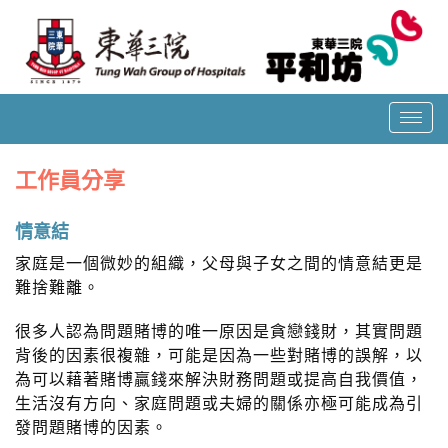
T
o
g
工作員分享
g
l
情意結
e
n
家庭是一個微妙的組織，父母與子女之間的情意結更是
a
難捨難離。
v
i
很多人認為問題賭博的唯一原因是貪戀錢財，其實問題
g
背後的因素很複雜，可能是因為一些對賭博的誤解，以
a
為可以藉著賭博贏錢來解決財務問題或提高自我價值，
t
生活沒有方向、家庭問題或夫婦的關係亦極可能成為引
i
發問題賭博的因素。
o