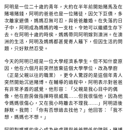
n
阿明是一位二十歲的青年，大約在半年前開始賭馬及在
賭場賭錢，阿明的爸爸也是一位賭徒，因欠下巨債，多
次離家避債，媽媽忍無可忍，與爸爸離婚。在失落的日
子中，阿明成為媽媽的唯一支柱，令她可以繼續生存下
去。在阿明十歲的時侯，媽媽帶同阿明嫁到澳洲。在澳
洲的生活，阿明及媽媽都甚覺寄人籬下，但因生活的問
題，只好默然忍受。
今天的阿明已經是一位大學經濟系學生。但不知什麼原
因，他在六個月前突然放棄這個大學學位，改為學廚
（正是父親以往的職業），更令人驚訝的是這個年青人
突然開始沉迷賭博。在輔導的過程中，阿明表示對爸爸
有非常矛盾的感覺，他形容：「父親是我心目中的偶
像，他在廚房做指揮時很威風……但我很惱他，因為他
令媽媽很傷心，又在我小時離去不理我……」阿明語後
靜默。我問：「你有否想過去找他？」他回答：「我不
想，媽媽也不想。」
阿明對媽媽的忠心成為他處理與爸爸關係的障礙，賭博