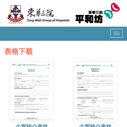
T
o
g
表格下载
g
l
e
n
a
v
i
g
a
t
i