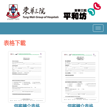
T
o
g
表格下載
g
l
e
n
a
v
i
g
a
t
i
個案轉介表格
個案轉介表格