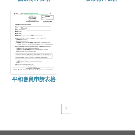
o
n
平和會員申請表格
1