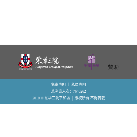
n
免责声明
｜
私隐声明
总浏览人次：7640262
2019 © 东华三院平和坊 │ 版权所有 不得转载