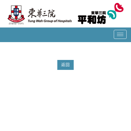
T
o
g
g
l
返回
e
n
a
v
i
g
a
t
i
o