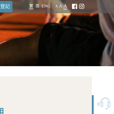
A
A
案登記
繁
简
ENG
A
組