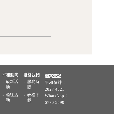
平和動向
聯絡我們
個案登記
最新活
服務時
平和快線：
動
間
2827 4321
過往活
表格下
WhatsApp：
動
載
6770 5599