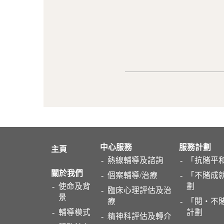
中心服務
服務計劃
主頁
熱線輔導及諮詢
「抗賭平
關於我們
個案輔導/治療
「不賭成
使命及背
劃
臨床心理評估及治
景
療
「閱・不賭
輔導模式
計劃
精神科評估及轉介