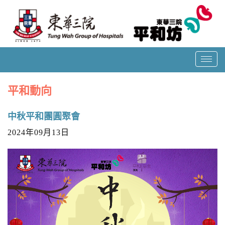
T
o
g
平和動向
g
l
中秋平和團圓聚會
e
n
2024年09月13日
a
v
i
g
a
t
i
o