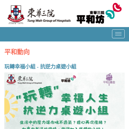
T
o
g
平和動向
g
l
玩轉幸福小組 - 抗逆力桌遊小組
e
n
a
v
i
g
a
t
i
o