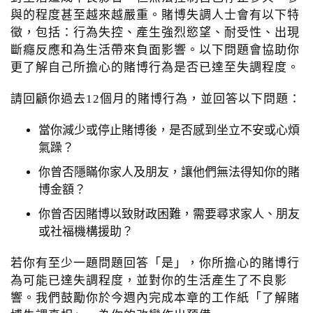
o
與的程度甚至越來越嚴重。賭博失調人士會有以下特
n
徵，包括：行為失控、產生強烈慾望、耐受性、出現
斷癮反應和為生活帶來負面影響。以下問題會協助你
更了解自己所擔心的賭博行為是否已達至失調程度。
請回顧你過去12個月的賭博行為，並回答以下問題：
當你減少或停止賭博後，是否感到坐立不安或心煩
氣躁？
你曾否隱瞞你家人及朋友，讓他們無法得知你的賭
博金額？
你曾否因賭博以致財政困難，需要尋求家人、朋友
或社福機構援助？
若你有至少一題問題回答「是」，你所擔心的賭博行
為可能已達失調程度，並對你的生活產生了不良影
響。我們鼓勵你於今週內完成本章的工作紙「了解賭