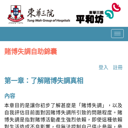
T
o
g
賭博失調自助錦囊
g
l
登入
註冊
e
n
第一章：了解賭博失調真相
a
v
內容
i
g
本章目的是讓你初步了解甚麼是「賭博失調」，以及
a
自我評估目前面對因賭博失調所引致的問題程度。賭
t
博失調是指對賭博活動產生強烈依賴，即使這種依賴
i
對生活造成不良影響，但無法控制自己停止參與，參