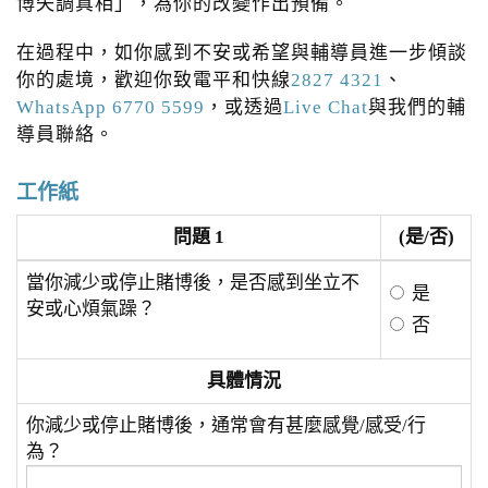
博失調真相」，為你的改變作出預備。
在過程中，如你感到不安或希望與輔導員進一步傾談
你的處境，歡迎你致電平和快線
2827 4321
、
WhatsApp 6770 5599
，或透過
Live Chat
與我們的輔
導員聯絡。
工作紙
問題 1
(是/否)
當你減少或停止賭博後，是否感到坐立不
是
安或心煩氣躁？
否
具體情況
你減少或停止賭博後，通常會有甚麼感覺/感受/行
為？