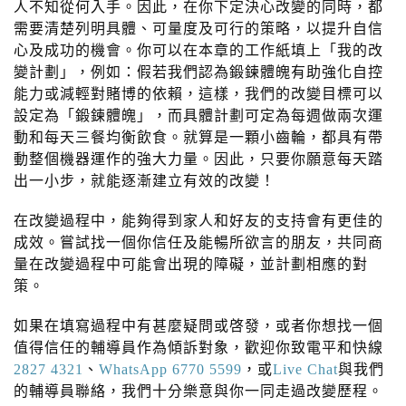
n
人不知從何入手。因此，在你下定決心改變的同時，都
需要清楚列明具體、可量度及可行的策略，以提升自信
心及成功的機會。你可以在本章的工作紙填上「我的改
變計劃」，例如：假若我們認為鍛鍊體魄有助強化自控
能力或減輕對賭博的依賴，這樣，我們的改變目標可以
設定為「鍛鍊體魄」，而具體計劃可定為每週做兩次運
動和每天三餐均衡飲食。就算是一顆小齒輪，都具有帶
動整個機器運作的強大力量。因此，只要你願意每天踏
出一小步，就能逐漸建立有效的改變！
在改變過程中，能夠得到家人和好友的支持會有更佳的
成效。嘗試找一個你信任及能暢所欲言的朋友，共同商
量在改變過程中可能會出現的障礙，並計劃相應的對
策。
如果在填寫過程中有甚麼疑問或啓發，或者你想找一個
值得信任的輔導員作為傾訴對象，歡迎你致電平和快線
2827 4321
、
WhatsApp 6770 5599
，或
Live Chat
與我們
的輔導員聯絡，我們十分樂意與你一同走過改變歷程。