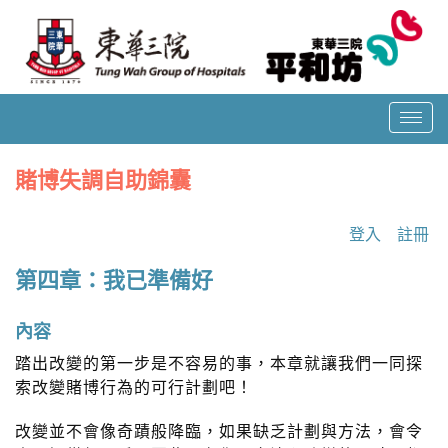
T
o
g
賭博失調自助錦囊
g
l
e
登入
註冊
n
a
第四章：我已準備好
v
i
內容
g
踏出改變的第一步是不容易的事，本章就讓我們一同探
a
t
索改變賭博行為的可行計劃吧！
i
o
改變並不會像奇蹟般降臨，如果缺乏計劃與方法，會令