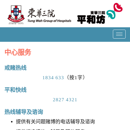
T
o
g
中心服务
g
l
戒赌热线
e
n
1834 633
（按1字）
a
平和快线
v
i
2827 4321
g
热线辅导及谘询
a
t
提供有关问题赌博的电话辅导及谘询
i