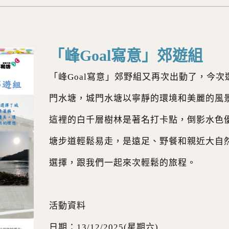
「峰Goal寫意」郊遊組
「峰Goal寫意」郊野組又再次出動了，今次
門水塘，城門水塘以寧靜的環境和美麗的風
這裡的白千層樹林是著名打卡點，倒影水色
塘步道輕鬆易走，是遠足、野餐和親近大自
選擇，跟我們一起來次輕鬆的旅程。
活動資料
日期：13/12/2025(星期六)