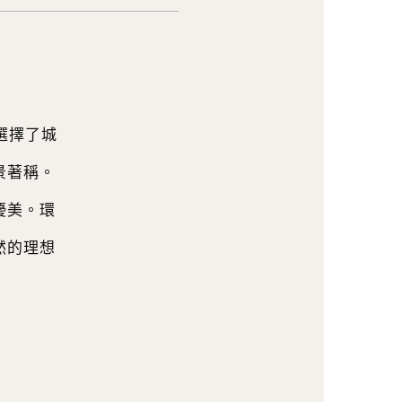
選擇了城
景著稱。
優美。環
然的理想