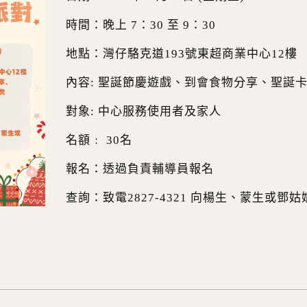
時間：晚上 7：30 至 9：30
地點：灣仔駱克道193號東超商業中心12樓
內容: 聖誕節慶遊戲、到會食物分享、聖誕
對象: 中心服務使用者及家人
名額﹕ 30名
報名：透過負責輔導員報名
查詢：致電2827-4321 向楊生、蒙生或鄧