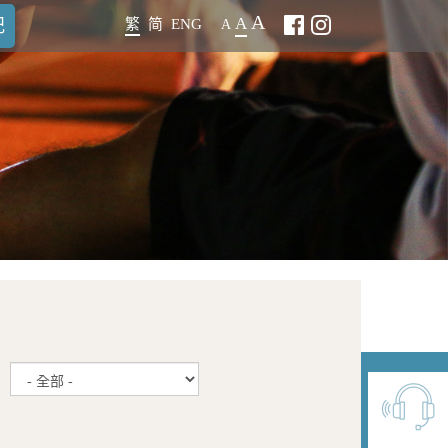
A
A
記
繁
简
ENG
A