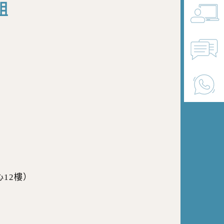
組
12樓）