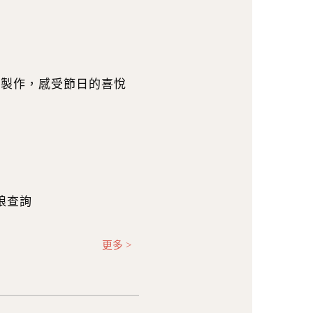
卡製作，感受節日的喜悅
姑娘查詢
更多 >