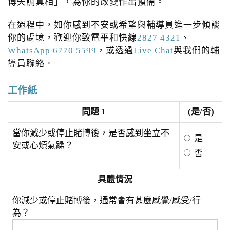
博失調真相」，為你的改變作出預備。
在過程中，如你感到不安或希望與輔導員進一步傾談
你的處境，歡迎你致電平和快線
2827 4321
、
WhatsApp 6770 5599
，或透過
Live Chat
與我們的輔
導員聯絡。
工作紙
問題 1
(是/否)
當你減少或停止賭博後，是否感到坐立不
是
安或心煩氣躁？
否
具體情況
你減少或停止賭博後，通常會有甚麼感覺/感受/行
為？