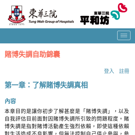
T
o
g
賭博失調自助錦囊
g
l
登入
註冊
e
n
第一章：了解賭博失調真相
a
v
內容
i
g
本章目的是讓你初步了解甚麼是「賭博失調」，以及
a
自我評估目前面對因賭博失調所引致的問題程度。賭
t
博失調是指對賭博活動產生強烈依賴，即使這種依賴
i
對生活造成不良影響，但無法控制自己停止參與，參