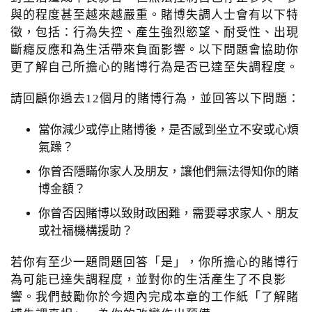
o
與的程度甚至越來越嚴重。賭博失調人士會有以下特
n
徵，包括：行為失控、產生強烈慾望、耐受性、出現
斷癮反應和為生活帶來負面影響。以下問題會協助你
更了解自己所擔心的賭博行為是否已達至失調程度。
請回顧你過去12個月的賭博行為，並回答以下問題：
當你減少或停止賭博後，是否感到坐立不安或心煩
氣躁？
你曾否隱瞞你家人及朋友，讓他們無法得知你的賭
博金額？
你曾否因賭博以致財政困難，需要尋求家人、朋友
或社福機構援助？
若你有至少一題問題回答「是」，你所擔心的賭博行
為可能已達失調程度，並對你的生活產生了不良影
響。我們鼓勵你於今週內完成本章的工作紙「了解賭