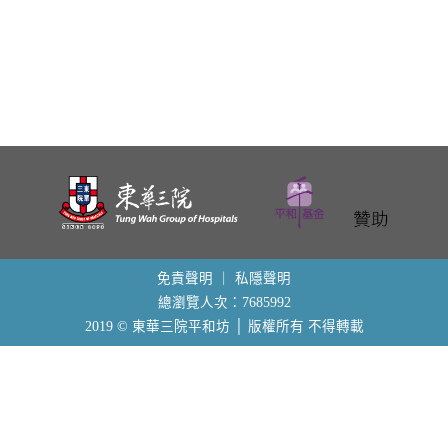
o
n
免責聲明
｜
私隱聲明
總瀏覽人次：7685992
2019 © 東華三院平和坊 │ 版權所有 不得轉載