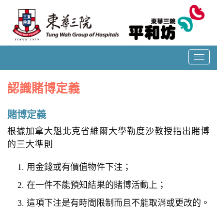
T
o
g
認識賭博定義
g
l
賭博定義
e
根據加拿大魁北克省維爾大學勒度沙教授指出賭博
n
的三大準則
a
v
用金錢或有價值物件下注；
i
g
在一件不能預知結果的賭博活動上；
a
這項下注是有時間限制而且不能取消或更改的。
t
i