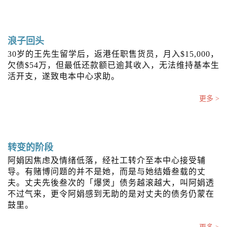
浪子回头
30岁的王先生留学后，返港任职售货员，月入$15,000，
欠债$54万，但最低还款额已逾其收入，无法维持基本生
活开支，遂致电本中心求助。
更多 >
转变的阶段
阿娟因焦虑及情绪低落，经社工转介至本中心接受辅
导。有赌博问题的并不是她，而是与她结婚叁载的丈
夫。丈夫先後叁次的「爆煲」债务越滚越大，叫阿娟透
不过气来，更令阿娟感到无助的是对丈夫的债务仍蒙在
鼓里。