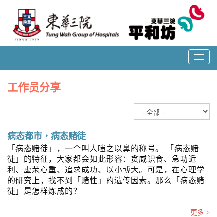
T
o
g
工作员分享
g
l
e
n
a
病态都市‧病态赌徒
v
「病态赌徒」，一个叫人嗤之以鼻的称号。 「病态赌
i
徒」的特征，大家都会如此形容：贪威识食、急功近
g
利、虚荣心重、追求成功、以小博大。可是，在心理学
a
的研究上，找不到「赌性」的遗传因素。那么「病态赌
t
徒」是怎样炼成的？
i
o
更多 >