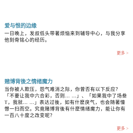
n
爱与恨的边缘
一日晚上，发叔低头带著烦恼来到辅导中心，与我分享
他刻骨铭心的经历。
更多 >
赌博背後之情绪魔力
当你被人欺压，怨气难消之际，你曾否有以下反应？
「不要让我中六合彩，否则… …」、「如果我中了场叁
T，我就… …」表达过後，如有什麽戾气，也会随著憧
憬一扫而空。究竟赌博背後有什麽情绪魔力，能让你有
一百八十度之改变呢？
更多 >