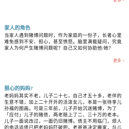
更多 >
家人的角色
当家人遇到赌博问题时，作为家庭的一份子，长者心里
难免感到不安、担心，甚至愤怒。脑里满载疑问，究竟
家人为何产生赌博问题呢？自己又如何协助他/她？
更多 >
狠心的妈妈?
老妈妈其实不老，儿子二十七，自己才五十多，老伴的
生意不错，加上二十开外的活泼女儿，本是一张待享儿
孙福的图画。可是三年前，儿子开始沉迷赌博，为了
「应付」儿子的赌债，两老赔上了二、三十万的老本。
儿子一面说改过，一面仍旧赌博。债主不用临门，烦人
的电话追债已把老妈妈吓破胆。老爸爸决定搬家，与儿