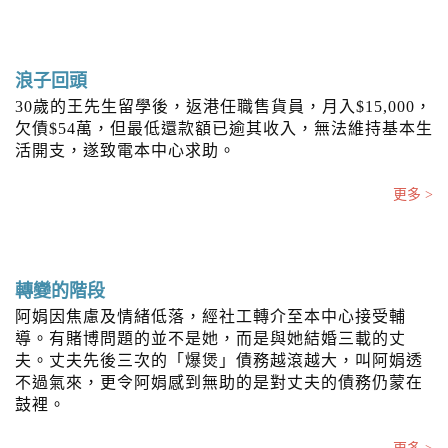
浪子回頭
30歲的王先生留學後，返港任職售貨員，月入$15,000，
欠債$54萬，但最低還款額已逾其收入，無法維持基本生
活開支，遂致電本中心求助。
更多 >
轉變的階段
阿娟因焦慮及情緒低落，經社工轉介至本中心接受輔
導。有賭博問題的並不是她，而是與她結婚三載的丈
夫。丈夫先後三次的「爆煲」債務越滾越大，叫阿娟透
不過氣來，更令阿娟感到無助的是對丈夫的債務仍蒙在
鼓裡。