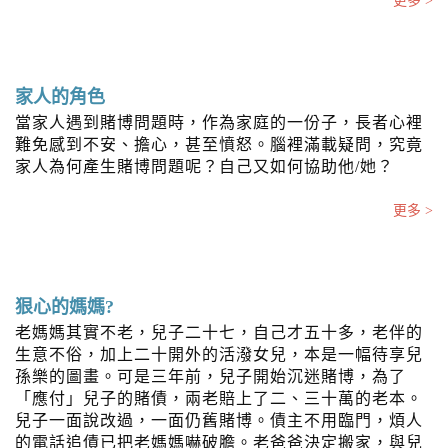
更多 >
家人的角色
當家人遇到賭博問題時，作為家庭的一份子，長者心裡
難免感到不安、擔心，甚至憤怒。腦裡滿載疑問，究竟
家人為何產生賭博問題呢？自己又如何協助他/她？
更多 >
狠心的媽媽?
老媽媽其實不老，兒子二十七，自己才五十多，老伴的
生意不俗，加上二十開外的活潑女兒，本是一幅待享兒
孫樂的圖畫。可是三年前，兒子開始沉迷賭博，為了
「應付」兒子的賭債，兩老賠上了二、三十萬的老本。
兒子一面說改過，一面仍舊賭博。債主不用臨門，煩人
的電話追債已把老媽媽嚇破膽。老爸爸決定搬家，與兒