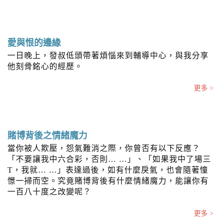
n
愛與恨的邊緣
一日晚上，發叔低頭帶著煩惱來到輔導中心，與我分享
他刻骨銘心的經歷。
更多 >
賭博背後之情緒魔力
當你被人欺壓，怨氣難消之際，你曾否有以下反應？
「不要讓我中六合彩，否則… …」、「如果我中了場三
T，我就… …」表達過後，如有什麼戾氣，也會隨著憧
憬一掃而空。究竟賭博背後有什麼情緒魔力，能讓你有
一百八十度之改變呢？
更多 >