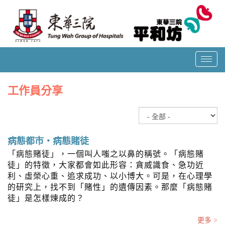
T
o
g
工作員分享
g
l
e
n
a
病態都市‧病態賭徒
v
「病態賭徒」，一個叫人嗤之以鼻的稱號。「病態賭
i
徒」的特徵，大家都會如此形容：貪威識食、急功近
g
利、虛榮心重、追求成功、以小博大。可是，在心理學
a
的研究上，找不到「賭性」的遺傳因素。那麼「病態賭
t
徒」是怎樣煉成的？
i
o
更多 >