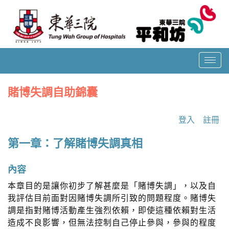
T
o
g
賭博失調自助錦囊
g
l
e
登入
註冊
n
a
第一章：了解賭博失調真相
v
i
內容
g
本章目的是讓你初步了解甚麼是「賭博失調」，以及自
a
t
我評估目前面對因賭博失調所引致的問題程度。賭博失
i
調是指對賭博活動產生強烈依賴，即使這種依賴對生活
o
造成不良影響，但無法控制自己停止參與，參與的程度