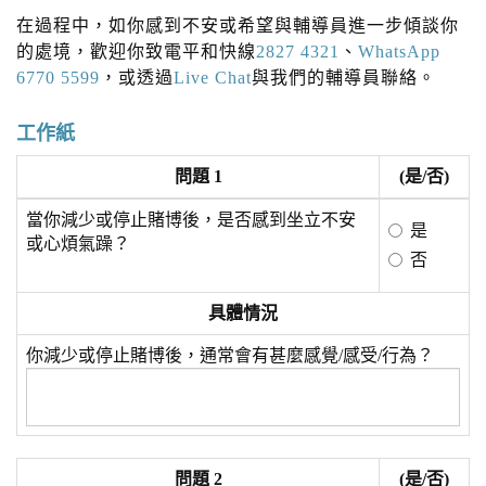
在過程中，如你感到不安或希望與輔導員進一步傾談你
的處境，歡迎你致電平和快線
2827 4321
、
WhatsApp
6770 5599
，或透過
Live Chat
與我們的輔導員聯絡。
工作紙
問題 1
(是/否)
當你減少或停止賭博後，是否感到坐立不安
是
或心煩氣躁？
否
具體情況
你減少或停止賭博後，通常會有甚麼感覺/感受/行為？
問題 2
(是/否)